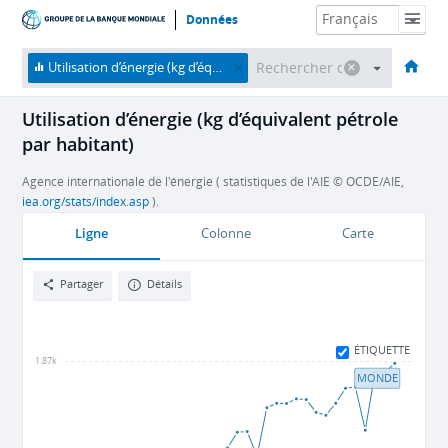
Données
Accueil
Économies
Thèmes
Données et ressources
À propos
Utilisation d’énergie (kg d’équivalent pétrole par habitant)
Utilisation d’énergie (kg d’équivalent pétrole
par habitant)
Agence internationale de l'énergie ( statistiques de l'AIE © OCDE/AIE,
iea.org/stats/index.asp
).
Ligne
Colonne
Carte
Partager
Détails
ÉTIQUETTE
1.87k
MONDE