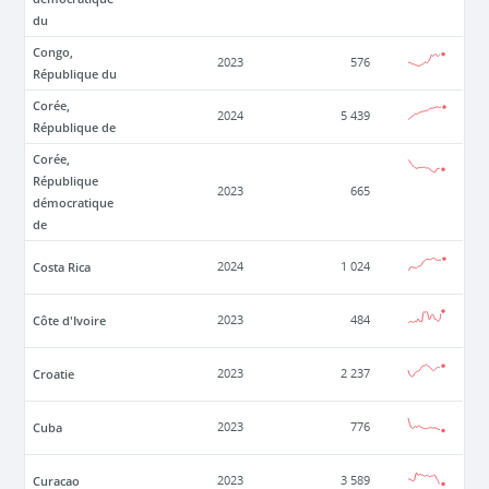
du
Congo,
2023
576
République du
Corée,
2024
5 439
République de
Corée,
République
2023
665
démocratique
de
Costa Rica
2024
1 024
Côte d'Ivoire
2023
484
Croatie
2023
2 237
Cuba
2023
776
Curacao
2023
3 589