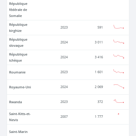
République
fédérale de
Somalie
République
2023
591
kirghize
République
2024
3 011
slovaque
République
2024
3 416
tchèque
Roumanie
2023
1 601
Royaume-Uni
2024
2 069
Rwanda
2023
372
Saint-Kitts-et-
2007
1 777
Nevis
Saint-Marin