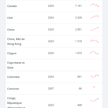
Canada
2024
7 161
Chili
2024
2 029
Chine
2023
2 851
Chine, RAS de
2023
1 518
Hong Kong
Chypre
2023
1 673
Cisjordanie et
Gaza
Colombie
2024
841
Comores
2007
66
Congo,
République
2023
409
démocratique