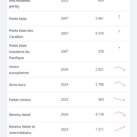
très endettés
2023
403
(PPTE)
Petits états
2007
2 661
Petits états des
2007
5 374
Caraïbes
Petits états
insulaires du
2007
378
Pacifique
Union
2024
2 821
européenne
Zone euro
2024
2 790
Faible revenu
2023
363
Revenu élevé
2024
4 178
Revenu faible et
2023
1 311
intermédiaire