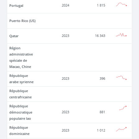
Portugal
2024
1 815
Puerto Rico (US)
Qatar
2023
16 343
Région
administrative
spéciale de
Macao, Chine
République
2023
396
arabe syrienne
République
centrafricaine
République
démocratique
2023
881
populaire lao
République
2023
1 012
dominicaine