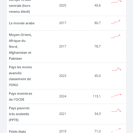
centrale (hors
2025
40,6
revenu élevé)
Le monde arabe
2017
80,7
Moyen-Orient,
Afrique du
Nord,
2017
78,7
Afghanistan et
Pakistan
Pays les moins
avancés:
2023
45,0
classement de
l’ONU
Pays membres
2024
113,1
de l'OCDE
Pays pauvres
très endettés
2021
34,3
(PPTE)
Petits états
2019
71,0