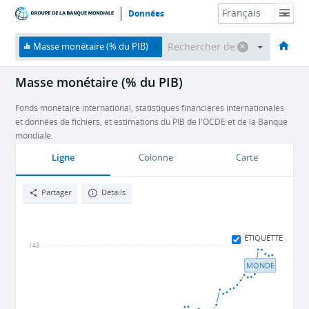
Données
Accueil
Économies
Thèmes
Données et ressources
À propos
Masse monétaire (% du PIB)
Masse monétaire (% du PIB)
Fonds monétaire international, statistiques financières internationales
et données de fichiers, et estimations du PIB de l'OCDE et de la Banque
mondiale.
Ligne
Colonne
Carte
Partager
Détails
ÉTIQUETTE
143
MONDE