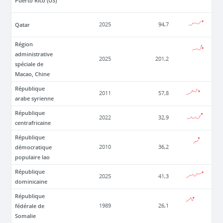
Puerto Rico (US)
Qatar
2025
94,7
Région
administrative
2025
201,2
spéciale de
Macao, Chine
République
2011
57,8
arabe syrienne
République
2022
32,9
centrafricaine
République
démocratique
2010
36,2
populaire lao
République
2025
41,3
dominicaine
République
fédérale de
1989
26,1
Somalie