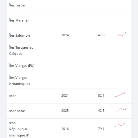
Îles Féroé
Îles Marshall
Îles Salomon
2024
47,8
Îles Turques-et-
Caïques
Îles Vierges (EU)
Îles Vierges
britanniques
Inde
2021
82,1
Indonésie
2025
42,5
Iran,
République
2016
79,1
islamique d’