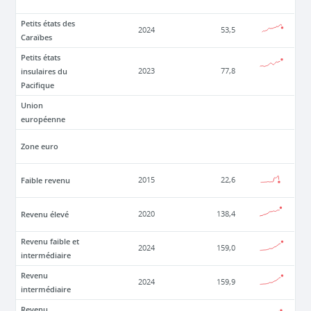
Petits états des
2024
53,5
Caraïbes
Petits états
insulaires du
2023
77,8
Pacifique
Union
européenne
Zone euro
Faible revenu
2015
22,6
Revenu élevé
2020
138,4
Revenu faible et
2024
159,0
intermédiaire
Revenu
2024
159,9
intermédiaire
Revenu