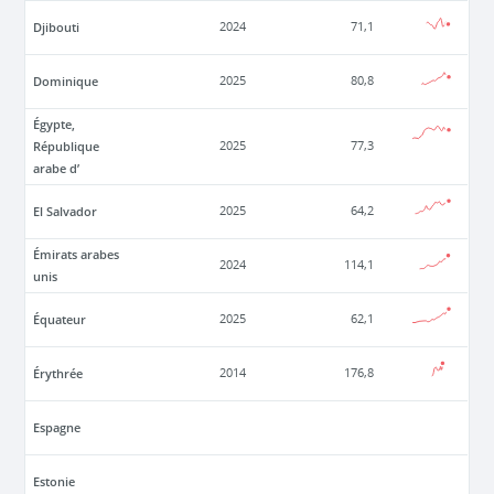
Djibouti
2024
71,1
Dominique
2025
80,8
Égypte,
République
2025
77,3
arabe d’
El Salvador
2025
64,2
Émirats arabes
2024
114,1
unis
Équateur
2025
62,1
Érythrée
2014
176,8
Espagne
Estonie