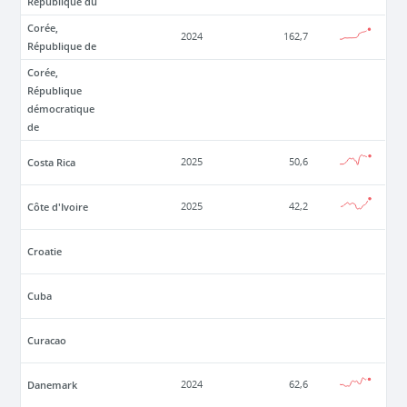
République du
Corée,
2024
162,7
République de
Corée,
République
démocratique
de
Costa Rica
2025
50,6
Côte d'Ivoire
2025
42,2
Croatie
Cuba
Curacao
Danemark
2024
62,6