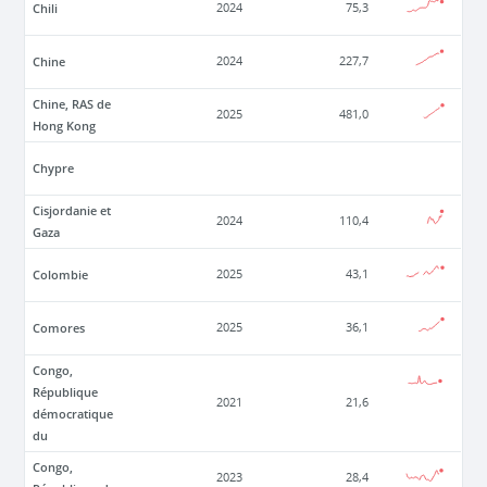
Chili
2024
75,3
Chine
2024
227,7
Chine, RAS de
2025
481,0
Hong Kong
Chypre
Cisjordanie et
2024
110,4
Gaza
Colombie
2025
43,1
Comores
2025
36,1
Congo,
République
2021
21,6
démocratique
du
Congo,
2023
28,4