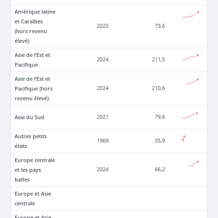
Amérique latine
et Caraïbes
2025
73,6
(hors revenu
élevé)
Asie de l’Est et
2024
211,5
Pacifique
Asie de l’Est et
Pacifique (hors
2024
210,6
revenu élevé)
Asie du Sud
2021
79,6
Autres petits
1969
35,9
états
Europe centrale
et les pays
2024
66,2
baltes
Europe et Asie
centrale
Europe et Asie