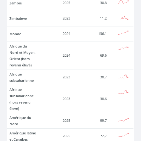
Zambie
2025
30,8
Zimbabwe
2023
11,2
Monde
2024
136,1
Afrique du
Nord et Moyen-
2024
69,6
Orient (hors
revenu élevé)
Afrique
2023
38,7
subsaharienne
Afrique
subsaharienne
2023
38,6
(hors revenu
élevé)
Amérique du
2025
99,7
Nord
Amérique latine
2025
72,7
et Caraïbes