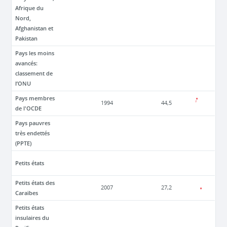
Afrique du
Nord,
Afghanistan et
Pakistan
Pays les moins
avancés:
classement de
l’ONU
Pays membres
1994
44,5
de l'OCDE
Pays pauvres
très endettés
(PPTE)
Petits états
Petits états des
2007
27,2
Caraïbes
Petits états
insulaires du