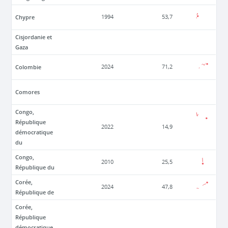
Chypre
1994
53,7
Cisjordanie et
Gaza
Colombie
2024
71,2
Comores
Congo,
République
2022
14,9
démocratique
du
Congo,
2010
25,5
République du
Corée,
2024
47,8
République de
Corée,
République
démocratique