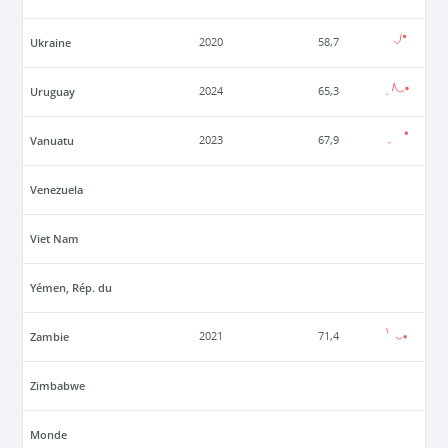
Ukraine
2020
58,7
Uruguay
2024
65,3
Vanuatu
2023
67,9
Venezuela
Viet Nam
Yémen, Rép. du
Zambie
2021
71,4
Zimbabwe
Monde