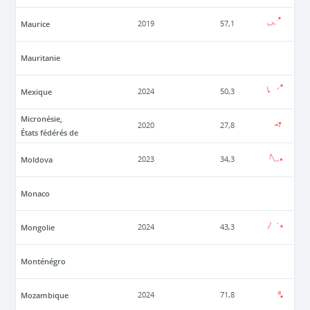
Maurice
2019
57,1
Mauritanie
Mexique
2024
50,3
Micronésie,
2020
27,8
États fédérés de
Moldova
2023
34,3
Monaco
Mongolie
2024
43,3
Monténégro
Mozambique
2024
71,8