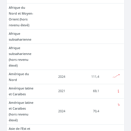
Afrique du
Nord et Moyen-
Orient (hors
revenu élevé)
Afrique
subsaharienne
Afrique
subsaharienne
(hors revenu
élevé)
Amérique du
2024
111,4
Nord
Amérique latine
2021
69,1
et Caraïbes
Amérique latine
et Caraïbes
2024
70,4
(hors revenu
élevé)
Asie de l’Est et