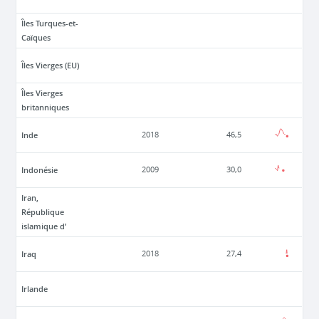
Îles Turques-et-
Caïques
Îles Vierges (EU)
Îles Vierges
britanniques
Inde
2018
46,5
Indonésie
2009
30,0
Iran,
République
islamique d’
Iraq
2018
27,4
Irlande