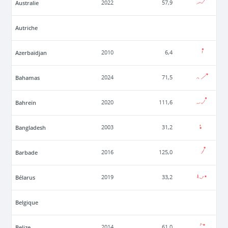
Australie
2022
57,9
Autriche
Azerbaïdjan
2010
6,4
Bahamas
2024
71,5
Bahreïn
2020
111,6
Bangladesh
2003
31,2
Barbade
2016
125,0
Bélarus
2019
33,2
Belgique
Belize
2014
61,0