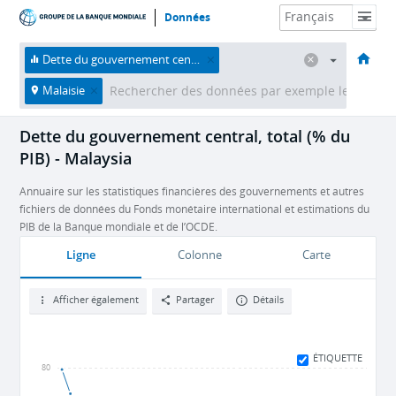
Données
Accueil
Économies
Thèmes
Données et ressources
À propos
Dette du gouvernement central, total (% du PIB)
Malaisie
Dette du gouvernement central, total (% du
PIB) - Malaysia
Annuaire sur les statistiques financières des gouvernements et autres
fichiers de données du Fonds monétaire international et estimations du
PIB de la Banque mondiale et de l’OCDE.
Ligne
Colonne
Carte
Afficher également
Partager
Détails
ÉTIQUETTE
80