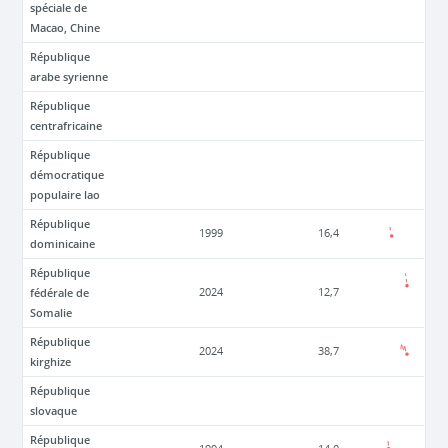
spéciale de
Macao, Chine
République
arabe syrienne
République
centrafricaine
République
démocratique
populaire lao
République
1999
16,4
dominicaine
République
fédérale de
2024
12,7
Somalie
République
2024
38,7
kirghize
République
slovaque
République