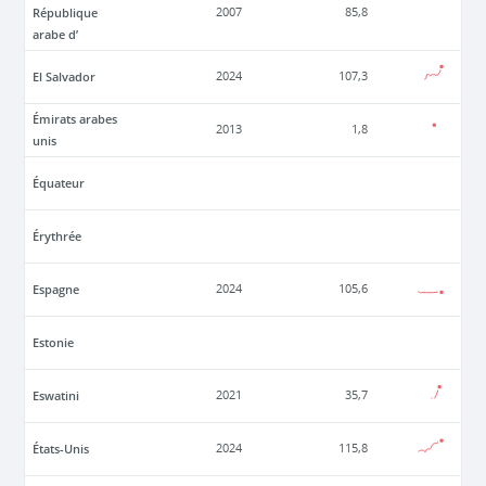
République
2007
85,8
arabe d’
El Salvador
2024
107,3
Émirats arabes
2013
1,8
unis
Équateur
Érythrée
Espagne
2024
105,6
Estonie
Eswatini
2021
35,7
États-Unis
2024
115,8