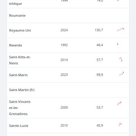
1994
14,0
tchèque
Roumanie
Royaume-Uni
2024
130,7
Rwanda
1992
48,4
Saint-Kitts-et-
2014
57,7
Nevis
Saint-Marin
2023
99,9
Saint-Martin (fr)
Saint-Vincent-
et-les
2009
53,7
Grenadines
Sainte-Lucie
2010
45,9