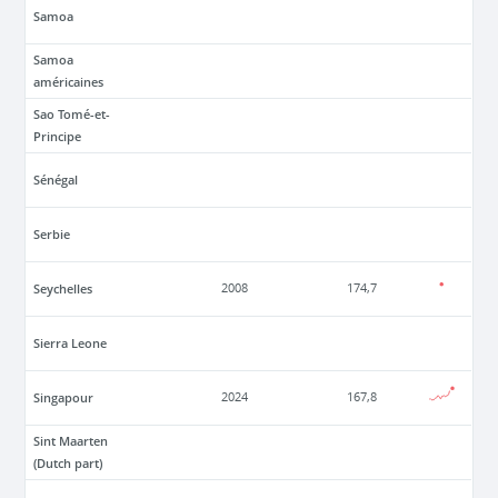
Samoa
Samoa
américaines
Sao Tomé-et-
Principe
Sénégal
Serbie
Seychelles
2008
174,7
Sierra Leone
Singapour
2024
167,8
Sint Maarten
(Dutch part)