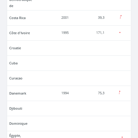
de
Costa Rica
2001
39,3
Côte d'Ivoire
1995
171,1
Croatie
Cuba
Curacao
Danemark
1994
75,3
Djibouti
Dominique
Égypte,