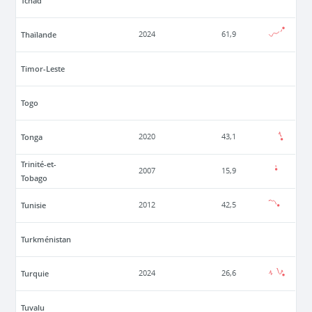
Tchad
Thaïlande
2024
61,9
Timor-Leste
Togo
Tonga
2020
43,1
Trinité-et-
2007
15,9
Tobago
Tunisie
2012
42,5
Turkménistan
Turquie
2024
26,6
Tuvalu