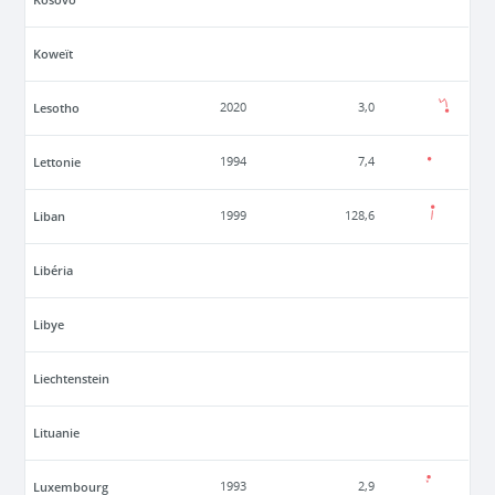
Koweït
Lesotho
2020
3,0
Lettonie
1994
7,4
Liban
1999
128,6
Libéria
Libye
Liechtenstein
Lituanie
Luxembourg
1993
2,9