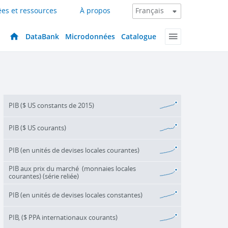
es et ressources
À propos
DataBank
Microdonnées
Catalogue
PIB ($ US constants de 2015)
PIB ($ US courants)
PIB (en unités de devises locales courantes)
PIB aux prix du marché (monnaies locales
courantes) (série reliée)
PIB (en unités de devises locales constantes)
PIB, ($ PPA internationaux courants)