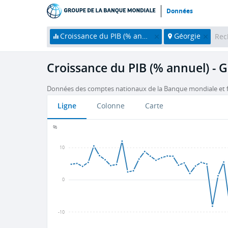
Données
Croissance du PIB (% annuel)
Géorgie
Croissance du PIB (% annuel) - 
Données des comptes nationaux de la Banque mondiale et f
Ligne
Colonne
Carte
%
10
0
-10