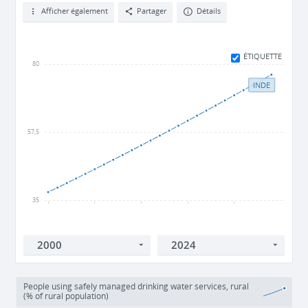
Afficher également
Partager
Détails
ÉTIQUETTE
80
INDE
57,5
35
2000
2005
2010
2015
2020
People using safely managed drinking water services, rural
(% of rural population)