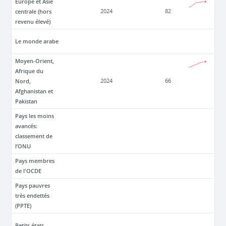
Europe et Asie
centrale (hors
2024
82
revenu élevé)
Le monde arabe
Moyen-Orient,
Afrique du
Nord,
2024
66
Afghanistan et
Pakistan
Pays les moins
avancés:
classement de
l’ONU
Pays membres
de l'OCDE
Pays pauvres
très endettés
(PPTE)
Petits états