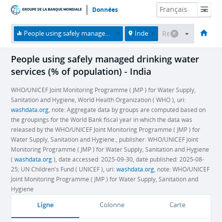
Données
Accueil
Économies
Thèmes
Données et ressources
À propos
People using safely managed drinking water services (% of population)
Inde
People using safely managed drinking water
services (% of population) - India
WHO/UNICEF Joint Monitoring Programme ( JMP ) for Water Supply,
Sanitation and Hygiene, World Health Organization ( WHO ), uri:
washdata.org
, note: Aggregate data by groups are computed based on
the groupings for the World Bank fiscal year in which the data was
released by the WHO/UNICEF Joint Monitoring Programme ( JMP ) for
Water Supply, Sanitation and Hygiene., publisher: WHO/UNICEF Joint
Monitoring Programme ( JMP ) for Water Supply, Sanitation and Hygiene
(
washdata.org
), date accessed: 2025-09-30, date published: 2025-08-
25; UN Children's Fund ( UNICEF ), uri:
washdata.org
, note: WHO/UNICEF
Joint Monitoring Programme ( JMP ) for Water Supply, Sanitation and
Hygiene
Ligne
Colonne
Carte