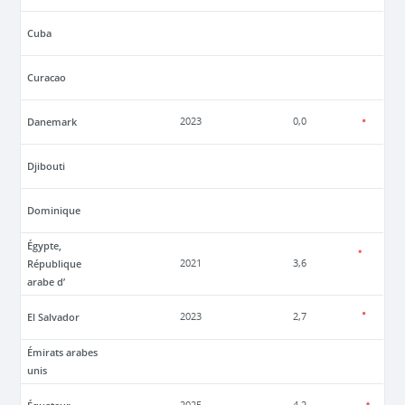
Cuba
Curacao
Danemark
2023
0,0
Djibouti
Dominique
Égypte,
République
2021
3,6
arabe d’
El Salvador
2023
2,7
Émirats arabes
unis