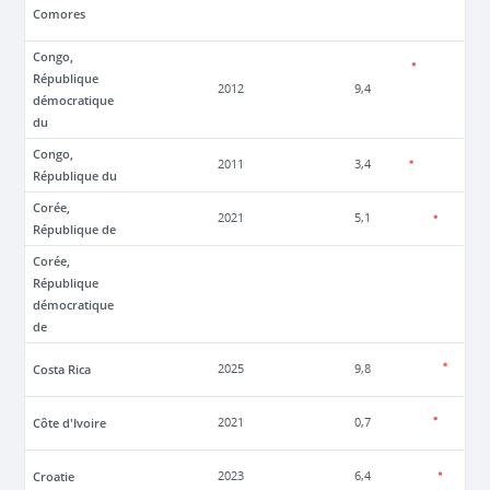
Comores
Congo,
République
2012
9,4
démocratique
du
Congo,
2011
3,4
République du
Corée,
2021
5,1
République de
Corée,
République
démocratique
de
Costa Rica
2025
9,8
Côte d'Ivoire
2021
0,7
Croatie
2023
6,4