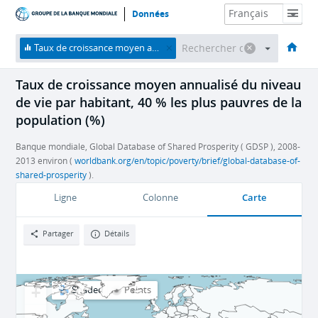
Données
Accueil
Économies
Thèmes
Données et ressources
À propos
Taux de croissance moyen annualisé du niveau de vie par habitant, 40 % les plus pauvres de la population (%)
Taux de croissance moyen annualisé du niveau
de vie par habitant, 40 % les plus pauvres de la
population (%)
Banque mondiale, Global Database of Shared Prosperity ( GDSP ), 2008-
2013 environ (
worldbank.org/en/topic/poverty/brief/global-database-of-
shared-prosperity
).
Carte
Ligne
Colonne
Partager
Détails
+
Shaded
Points
−