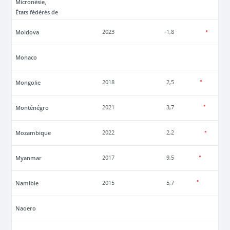
Micronésie,
États fédérés de
Moldova
2023
-1,8
Monaco
Mongolie
2018
2,5
Monténégro
2021
3,7
Mozambique
2022
2,2
Myanmar
2017
9,5
Namibie
2015
5,7
Naoero