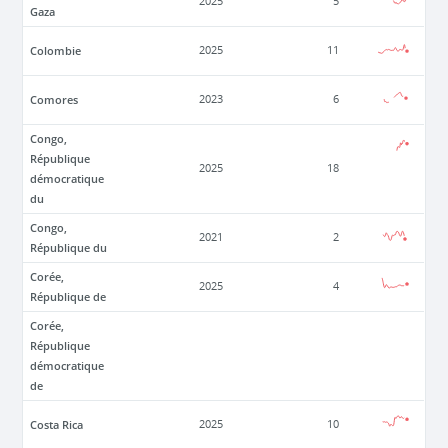
2025
5
Gaza
Colombie
2025
11
Comores
2023
6
Congo,
République
2025
18
démocratique
du
Congo,
2021
2
République du
Corée,
2025
4
République de
Corée,
République
démocratique
de
Costa Rica
2025
10