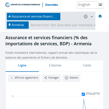
Données
Accueil
Économies
Thèmes
Données et ressources
À propos
Assurance et services financiers (% des importations de services, BDP)
Arménie
Assurance et services financiers (% des
importations de services, BDP) - Armenia
Fonds monétaire international, rapport annuel des statistiques de la
balance des paiements et fichiers de données.
Ligne
Colonne
Carte
Afficher également
Partager
Détails
ÉTIQUETTE
12