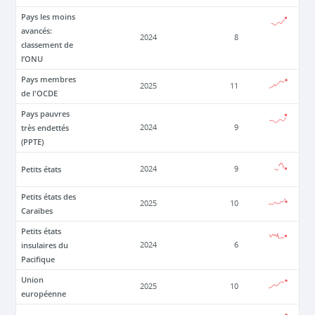
Pays les moins
avancés:
2024
8
classement de
l’ONU
Pays membres
2025
11
de l'OCDE
Pays pauvres
très endettés
2024
9
(PPTE)
Petits états
2024
9
Petits états des
2025
10
Caraïbes
Petits états
insulaires du
2024
6
Pacifique
Union
2025
10
européenne