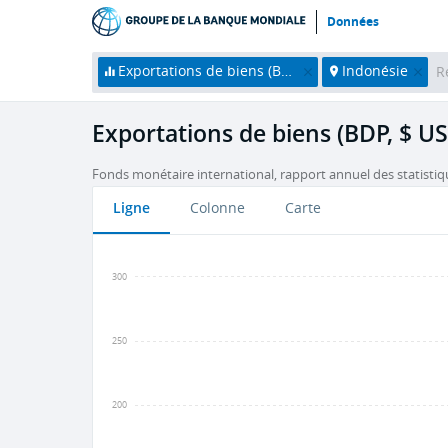
Données
Exportations de biens (BDP, $ US courants)
Indonésie
Exportations de biens (BDP, $ US
Fonds monétaire international, rapport annuel des statistiq
Ligne
Colonne
Carte
300
250
200