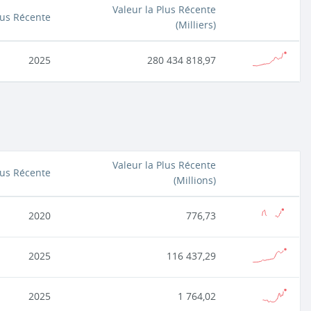
Valeur la Plus Récente
lus Récente
(
Milliers
)
2025
280 434 818,97
Valeur la Plus Récente
lus Récente
(
Millions
)
2020
776,73
2025
116 437,29
2025
1 764,02