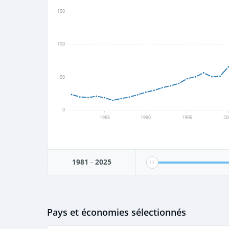
150
100
50
0
1985
1990
1995
20
1981
-
2025
Pays et économies sélectionnés