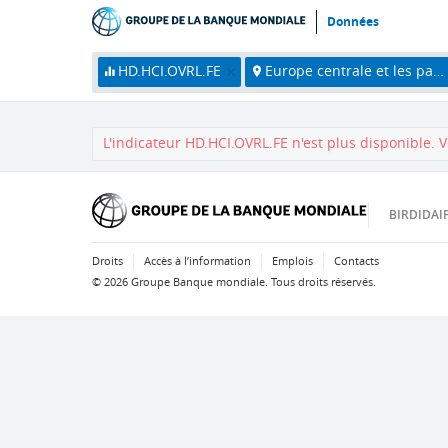
Données
HD.HCI.OVRL.FE
Europe centrale et les pays baltes
L'indicateur
HD.HCI.OVRL.FE
n'est plus disponible.
V
BIRD
IDA
I
Droits
Accès à l’information
Emplois
Contacts
©
2026
Groupe Banque mondiale. Tous droits réservés.