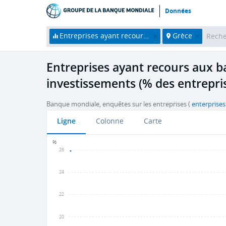
Données
Entreprises ayant recours aux banques pour financer leurs investissements (% des entreprises)
Grèce
Entreprises ayant recours aux b
investissements (% des entrepris
Banque mondiale, enquêtes sur les entreprises (
enterprise
Ligne
Colonne
Carte
%
26
24
22
20