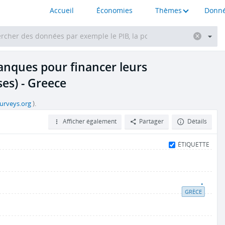
Accueil
Économies
Thèmes
Donné
anques pour financer leurs
es) - Greece
surveys.org
).
Afficher également
Partager
Détails
ÉTIQUETTE
GRÈCE