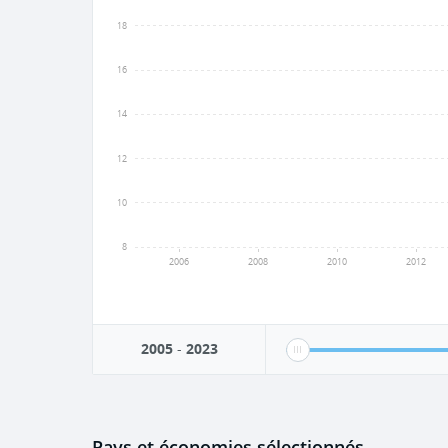
18
16
14
12
10
8
2006
2008
2010
2012
2005
-
2023
Pays et économies sélectionnés