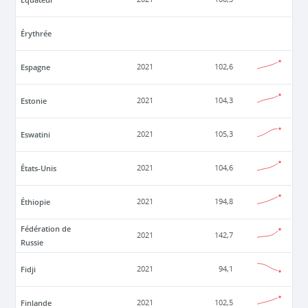
Érythrée
Espagne
2021
102,6
Estonie
2021
104,3
Eswatini
2021
105,3
États-Unis
2021
104,6
Éthiopie
2021
194,8
Fédération de
2021
142,7
Russie
Fidji
2021
94,1
Finlande
2021
102,5