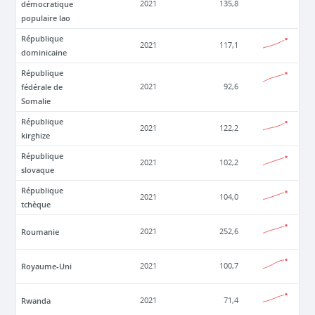
démocratique
2021
135,8
populaire lao
République
2021
117,1
dominicaine
République
fédérale de
2021
92,6
Somalie
République
2021
122,2
kirghize
République
2021
102,2
slovaque
République
2021
104,0
tchèque
Roumanie
2021
252,6
Royaume-Uni
2021
100,7
Rwanda
2021
71,4