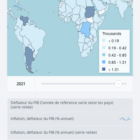
Thousands
< 0.19
0.19 - 0.42
0.42 - 0.85
0.85 - 1.31
> 1.31
2021
Déflateur du PIB (l’année de référence varie selon les pays)
(série reliée)
Inflation, déflateur du PIB (% annuel)
Inflation, déflateur du PIB (% annuel) (série reliée)