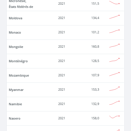
Micronésie,
2021
151,5
États fédérés de
Moldova
2021
134,4
Monaco
2021
101,2
Mongolie
2021
160,8
Monténégro
2021
128,5
Mozambique
2021
107,9
Myanmar
2021
153,3
Namibie
2021
132,9
Naoero
2021
158,0