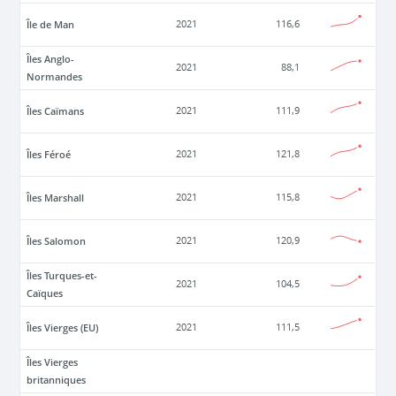
Île de Man
2021
116,6
Îles Anglo-
2021
88,1
Normandes
Îles Caïmans
2021
111,9
Îles Féroé
2021
121,8
Îles Marshall
2021
115,8
Îles Salomon
2021
120,9
Îles Turques-et-
2021
104,5
Caïques
Îles Vierges (EU)
2021
111,5
Îles Vierges
britanniques