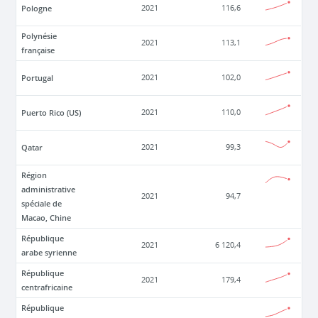
Pologne
2021
116,6
Polynésie
2021
113,1
française
Portugal
2021
102,0
Puerto Rico (US)
2021
110,0
Qatar
2021
99,3
Région
administrative
2021
94,7
spéciale de
Macao, Chine
République
2021
6 120,4
arabe syrienne
République
2021
179,4
centrafricaine
République