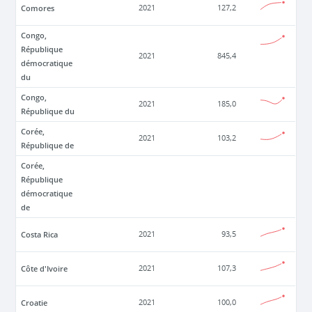
Comores
2021
127,2
Congo,
République
2021
845,4
démocratique
du
Congo,
2021
185,0
République du
Corée,
2021
103,2
République de
Corée,
République
démocratique
de
Costa Rica
2021
93,5
Côte d'Ivoire
2021
107,3
Croatie
2021
100,0