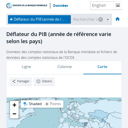
Données
Accueil
Économies
Thèmes
Données et ressources
À propos
Déflateur du PIB (année de référence varie selon les pays)
Déflateur du PIB (année de référence varie
selon les pays)
Données des comptes nationaux de la Banque mondiale et fichiers de
données des comptes nationaux de l'OCDE.
Carte
Ligne
Colonne
Partager
Détails
+
Shaded
Points
−