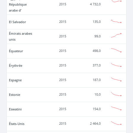
République
2015
4 732,0
arabe d’
El Salvador
2015
135,0
Émirats arabes
2015
99,0
unis
Équateur
2015
498,0
Érythrée
2015
377,0
Espagne
2015
187,0
Estonie
2015
10,0
Eswatini
2015
154,0
États-Unis
2015
2 464,0