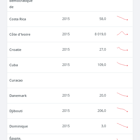
démocratique
de
Costa Rica
2015
58,0
Côte d'Ivoire
2015
8 019,0
Croatie
2015
27,0
Cuba
2015
109,0
Curacao
Danemark
2015
20,0
Djibouti
2015
206,0
Dominique
2015
3,0
Égypte,