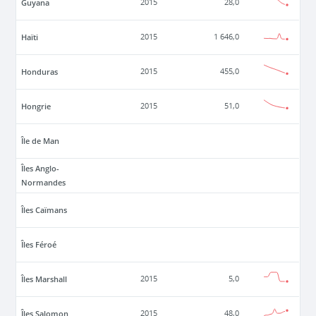
Guyana
2015
28,0
Haïti
2015
1 646,0
Honduras
2015
455,0
Hongrie
2015
51,0
Île de Man
Îles Anglo-
Normandes
Îles Caïmans
Îles Féroé
Îles Marshall
2015
5,0
Îles Salomon
2015
48,0