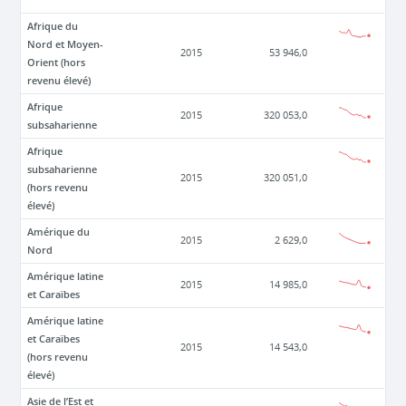
Afrique du
Nord et Moyen-
2015
53 946,0
Orient (hors
revenu élevé)
Afrique
2015
320 053,0
subsaharienne
Afrique
subsaharienne
2015
320 051,0
(hors revenu
élevé)
Amérique du
2015
2 629,0
Nord
Amérique latine
2015
14 985,0
et Caraïbes
Amérique latine
et Caraïbes
2015
14 543,0
(hors revenu
élevé)
Asie de l’Est et