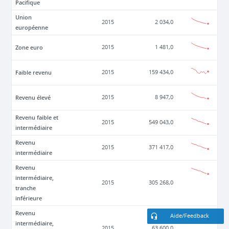
Pacifique
Union
2015
2 034,0
européenne
Zone euro
2015
1 481,0
Faible revenu
2015
159 434,0
Revenu élevé
2015
8 947,0
Revenu faible et
2015
549 043,0
intermédiaire
Revenu
2015
371 417,0
intermédiaire
Revenu
intermédiaire,
2015
305 268,0
tranche
inférieure
Revenu
Aide/Feedback
intermédiaire,
2015
63 600,0