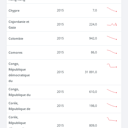
Chypre
2015
7,0
Cisjordanie et
2015
224,0
Gaza
Colombie
2015
942,0
Comores
2015
86,0
Congo,
République
2015
31 891,0
démocratique
du
Congo,
2015
610,0
République du
Corée,
2015
198,0
République de
Corée,
République
2015
809,0