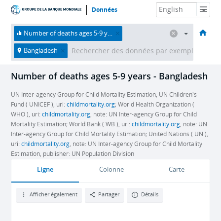
Données
Accueil
Économies
Thèmes
Données et ressources
À propos
Number of deaths ages 5-9 years
Bangladesh
Number of deaths ages 5-9 years - Bangladesh
UN Inter-agency Group for Child Mortality Estimation, UN Children's
Fund ( UNICEF ), uri:
childmortality.org
; World Health Organization (
WHO ), uri:
childmortality.org
, note: UN Inter-agency Group for Child
Mortality Estimation; World Bank ( WB ), uri:
childmortality.org
, note: UN
Inter-agency Group for Child Mortality Estimation; United Nations ( UN ),
uri:
childmortality.org
, note: UN Inter-agency Group for Child Mortality
Estimation, publisher: UN Population Division
Ligne
Colonne
Carte
Afficher également
Partager
Détails