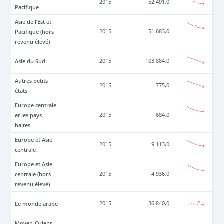
2015
52 491,0
Pacifique
Asie de l’Est et
Pacifique (hors
2015
51 683,0
revenu élevé)
Asie du Sud
2015
103 884,0
Autres petits
2015
775,0
états
Europe centrale
et les pays
2015
684,0
baltes
Europe et Asie
2015
9 113,0
centrale
Europe et Asie
centrale (hors
2015
4 936,0
revenu élevé)
Le monde arabe
2015
36 840,0
Moyen-Orient,