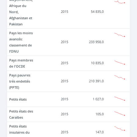
Afrique du
Nord,
2015
54 835,0
Afghanistan et
Pakistan
Pays les moins
avancés:
2015
233 958,0
classement de
l’ONU
Pays membres
2015
10 835,0
de l'OCDE
Pays pauvres
très endettés
2015
210 391,0
(PPTE)
Petits états
2015
1 027,0
Petits états des
2015
105,0
Caraïbes
Petits états
insulaires du
2015
147,0