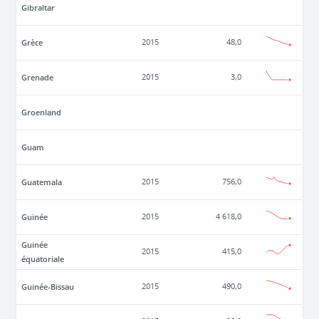
Gibraltar
Grèce
2015
48,0
Grenade
2015
3,0
Groenland
Guam
Guatemala
2015
756,0
Guinée
2015
4 618,0
Guinée
2015
415,0
équatoriale
Guinée-Bissau
2015
490,0