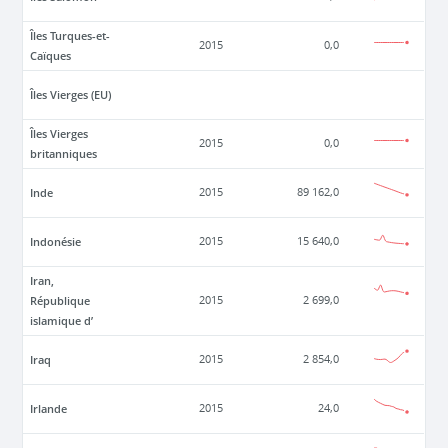
Îles Turques-et-
2015
0,0
Caïques
Îles Vierges (EU)
Îles Vierges
2015
0,0
britanniques
Inde
2015
89 162,0
Indonésie
2015
15 640,0
Iran,
République
2015
2 699,0
islamique d’
Iraq
2015
2 854,0
Irlande
2015
24,0