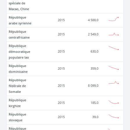
spéciale de
Macao, Chine
République
2015
4 588,0
arabe syrienne
République
2015
2 549,0
centrafricaine
République
démocratique
2015
630,0
populaire lao
République
2015
359,0
dominicaine
République
fédérale de
2015
8 099,0
Somalie
République
2015
185,0
kirghize
République
2015
39,0
slovaque
République