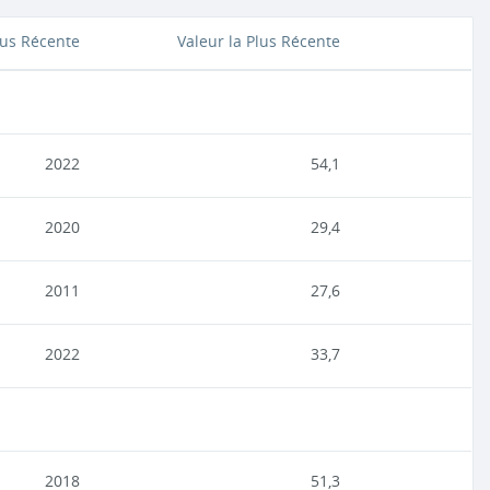
lus Récente
Valeur la Plus Récente
2022
54,1
2020
29,4
2011
27,6
2022
33,7
2018
51,3