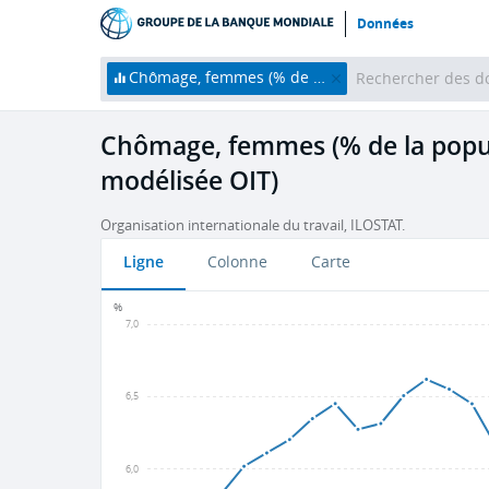
Données
Chômage, femmes (% de la population active féminine) (estimation modélisée OIT)
Chômage, femmes (% de la popul
modélisée OIT)
Organisation internationale du travail, ILOSTAT.
Ligne
Colonne
Carte
%
7,0
6,5
6,0