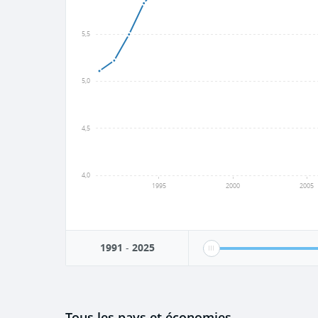
5,5
5,0
4,5
4,0
1995
2000
2005
1991
-
2025
Tous les pays et économies