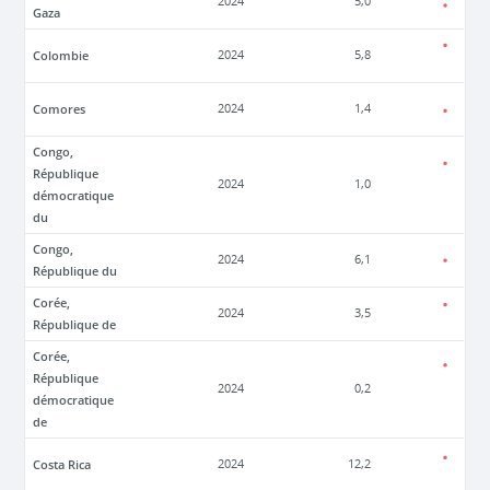
2024
5,0
Gaza
Colombie
2024
5,8
Comores
2024
1,4
Congo,
République
2024
1,0
démocratique
du
Congo,
2024
6,1
République du
Corée,
2024
3,5
République de
Corée,
République
2024
0,2
démocratique
de
Costa Rica
2024
12,2