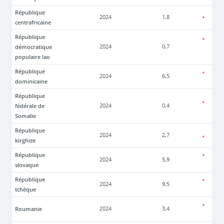
République
2024
1,8
centrafricaine
République
démocratique
2024
0,7
populaire lao
République
2024
6,5
dominicaine
République
fédérale de
2024
0,4
Somalie
République
2024
2,7
kirghize
République
2024
5,9
slovaque
République
2024
9,5
tchèque
Roumanie
2024
3,4