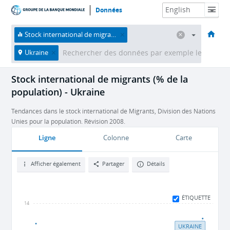
Données
Accueil
Économies
Thèmes
Données et ressources
À propos
Stock international de migrants (% de la population)
Ukraine
Stock international de migrants (% de la
population) - Ukraine
Tendances dans le stock international de Migrants, Division des Nations
Unies pour la population. Révision 2008.
Ligne
Colonne
Carte
Afficher également
Partager
Détails
ÉTIQUETTE
14
UKRAINE