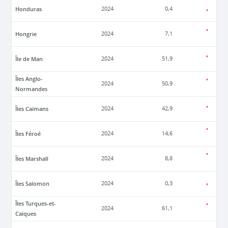
Honduras
2024
0,4
Hongrie
2024
7,1
Île de Man
2024
51,9
Îles Anglo-
2024
50,9
Normandes
Îles Caïmans
2024
42,9
Îles Féroé
2024
14,6
Îles Marshall
2024
8,8
Îles Salomon
2024
0,3
Îles Turques-et-
2024
61,1
Caïques