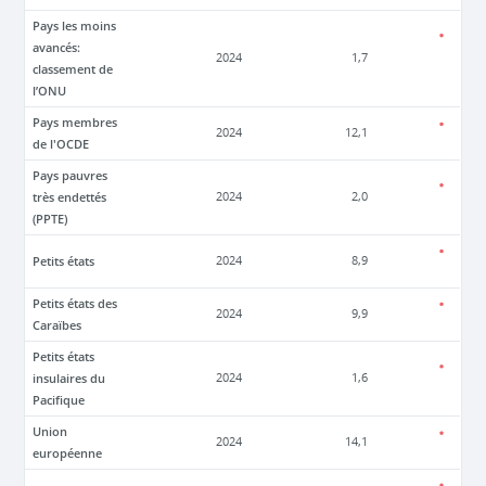
Pays les moins
avancés:
2024
1,7
classement de
l’ONU
Pays membres
2024
12,1
de l'OCDE
Pays pauvres
très endettés
2024
2,0
(PPTE)
Petits états
2024
8,9
Petits états des
2024
9,9
Caraïbes
Petits états
insulaires du
2024
1,6
Pacifique
Union
2024
14,1
européenne