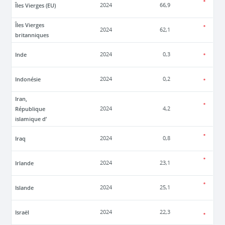
Îles Vierges (EU)
2024
66,9
Îles Vierges
2024
62,1
britanniques
Inde
2024
0,3
Indonésie
2024
0,2
Iran,
République
2024
4,2
islamique d’
Iraq
2024
0,8
Irlande
2024
23,1
Islande
2024
25,1
Israël
2024
22,3