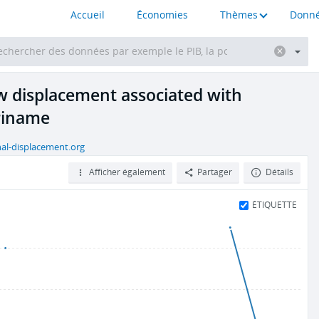
Accueil
Économies
Thèmes
Donné
ew displacement associated with
uriname
nal-displacement.org
Afficher également
Partager
Détails
ÉTIQUETTE