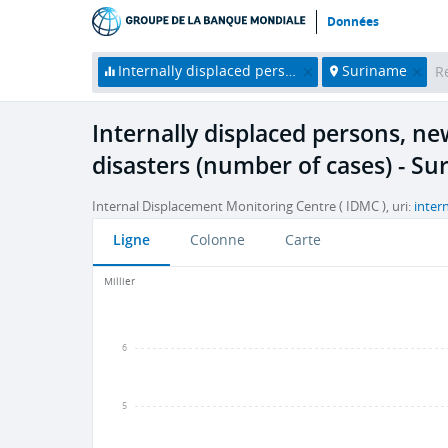
Données
Internally displaced persons, new displacement associated with disasters (number of cases)
Suriname
Internally displaced persons, n
disasters (number of cases) - S
Internal Displacement Monitoring Centre ( IDMC ), uri:
inter
Ligne
Colonne
Carte
Millier
6
5