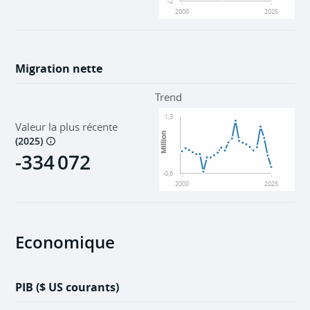
-2
2000
2025
Migration nette
Trend
1,3
Valeur la plus récente
Million
(
2025
)
-334 072
-0,6
2000
2025
Economique
PIB ($ US courants)