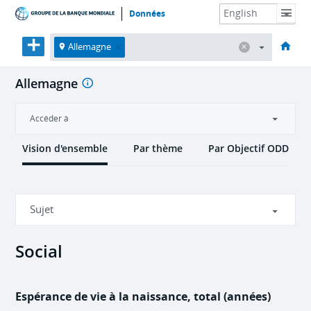
Données
Accueil
Économies
Thèmes
Données et ressources
À propos
Allemagne
Allemagne
Accéder à
Vision d'ensemble
Par thème
Par Objectif ODD
Sujet
Social
Social
Economique
Espérance de vie à la naissance, total (années)