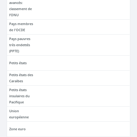
avancés:
classement de
l’ONU
Pays membres
de l'OCDE
Pays pauvres
très endettés
(PPTE)
Petits états
Petits états des
Caraïbes
Petits états
insulaires du
Pacifique
Union
européenne
Zone euro