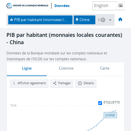
Données
Accueil
Économies
Thèmes
Données et ressources
À propos
PIB par habitant (monnaies locales courantes)
Chine
PIB par habitant (monnaies locales courantes)
- China
Données de la Banque mondiale sur les comptes nationaux et
Statistiques de l’OCDE sur les comptes nationaux.
Ligne
Colonne
Carte
Afficher également
Partager
Détails
ÉTIQUETTE
79.8k
CHINE