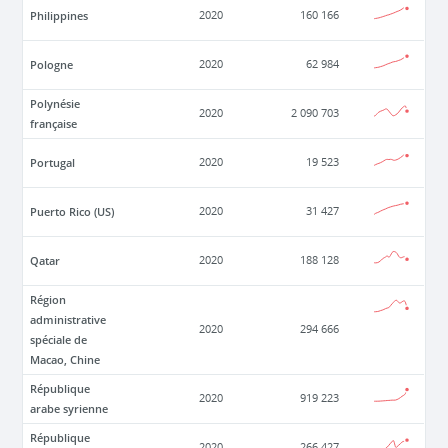
Philippines
2020
160 166
Pologne
2020
62 984
Polynésie
2020
2 090 703
française
Portugal
2020
19 523
Puerto Rico (US)
2020
31 427
Qatar
2020
188 128
Région
administrative
2020
294 666
spéciale de
Macao, Chine
République
2020
919 223
arabe syrienne
République
2020
266 427