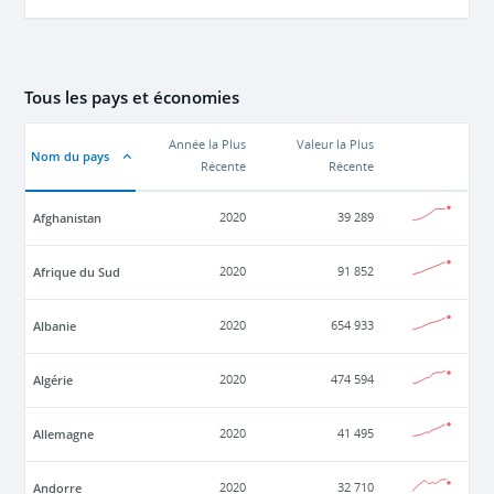
Tous les pays et économies
Année la Plus
Valeur la Plus
Nom du pays
Récente
Récente
Afghanistan
2020
39 289
Afrique du Sud
2020
91 852
Albanie
2020
654 933
Algérie
2020
474 594
Allemagne
2020
41 495
Andorre
2020
32 710