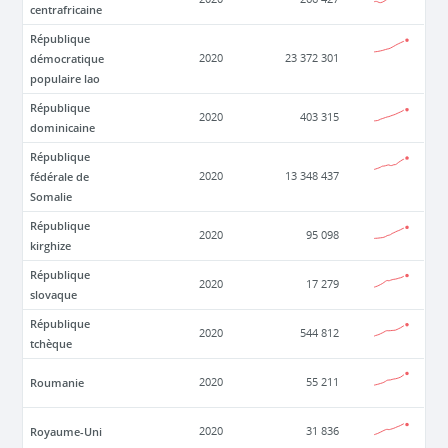
centrafricaine
République
démocratique
2020
23 372 301
populaire lao
République
2020
403 315
dominicaine
République
fédérale de
2020
13 348 437
Somalie
République
2020
95 098
kirghize
République
2020
17 279
slovaque
République
2020
544 812
tchèque
Roumanie
2020
55 211
Royaume-Uni
2020
31 836