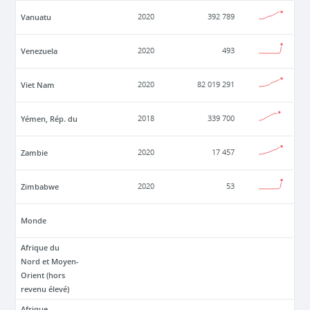
Vanuatu
2020
392 789
Venezuela
2020
493
Viet Nam
2020
82 019 291
Yémen, Rép. du
2018
339 700
Zambie
2020
17 457
Zimbabwe
2020
53
Monde
Afrique du
Nord et Moyen-
Orient (hors
revenu élevé)
Afrique