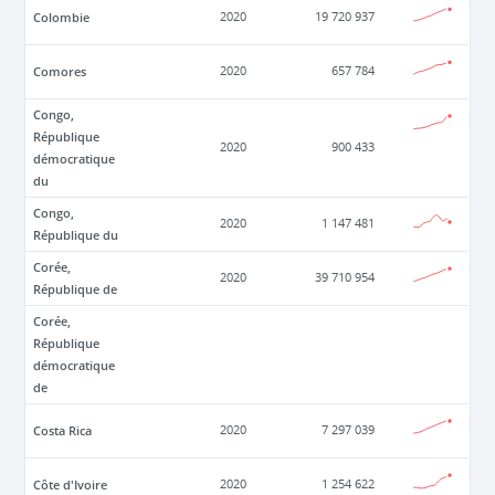
Colombie
2020
19 720 937
Comores
2020
657 784
Congo,
République
2020
900 433
démocratique
du
Congo,
2020
1 147 481
République du
Corée,
2020
39 710 954
République de
Corée,
République
démocratique
de
Costa Rica
2020
7 297 039
Côte d'Ivoire
2020
1 254 622