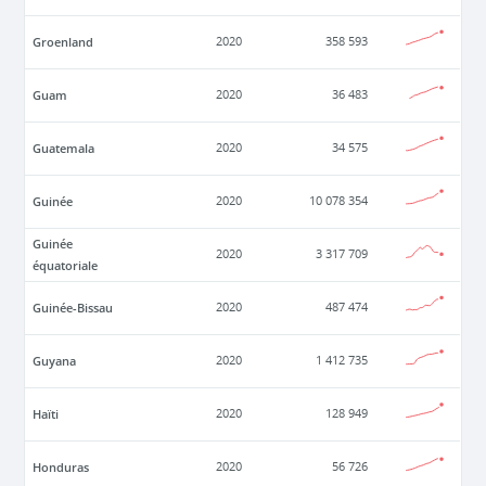
Groenland
2020
358 593
Guam
2020
36 483
Guatemala
2020
34 575
Guinée
2020
10 078 354
Guinée
2020
3 317 709
équatoriale
Guinée-Bissau
2020
487 474
Guyana
2020
1 412 735
Haïti
2020
128 949
Honduras
2020
56 726