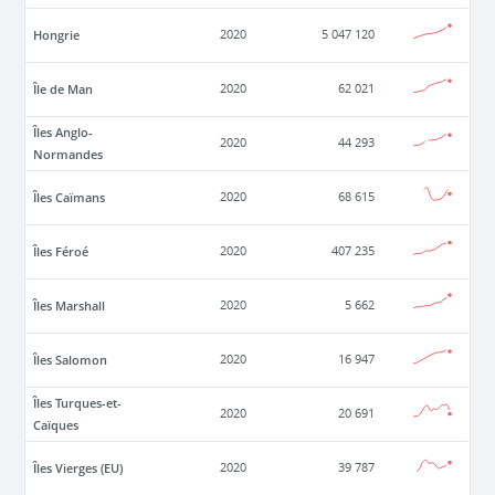
Hongrie
2020
5 047 120
Île de Man
2020
62 021
Îles Anglo-
2020
44 293
Normandes
Îles Caïmans
2020
68 615
Îles Féroé
2020
407 235
Îles Marshall
2020
5 662
Îles Salomon
2020
16 947
Îles Turques-et-
2020
20 691
Caïques
Îles Vierges (EU)
2020
39 787