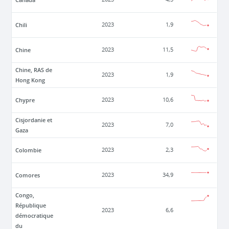
Chili
2023
1,9
Chine
2023
11,5
Chine, RAS de
2023
1,9
Hong Kong
Chypre
2023
10,6
Cisjordanie et
2023
7,0
Gaza
Colombie
2023
2,3
Comores
2023
34,9
Congo,
République
2023
6,6
démocratique
du