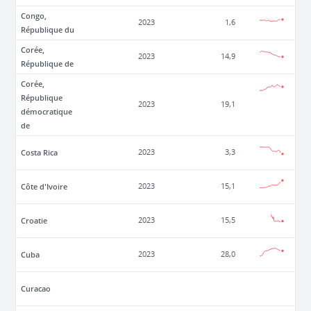
Congo,
2023
1,6
République du
Corée,
2023
14,9
République de
Corée,
République
2023
19,1
démocratique
de
Costa Rica
2023
3,3
Côte d'Ivoire
2023
15,1
Croatie
2023
15,5
Cuba
2023
28,0
Curacao