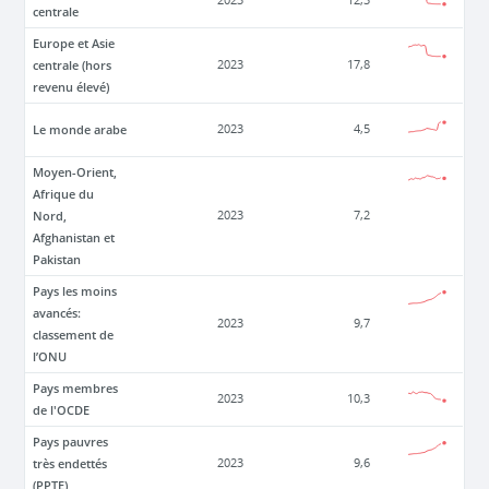
2023
12,3
centrale
Europe et Asie
centrale (hors
2023
17,8
revenu élevé)
Le monde arabe
2023
4,5
Moyen-Orient,
Afrique du
Nord,
2023
7,2
Afghanistan et
Pakistan
Pays les moins
avancés:
2023
9,7
classement de
l’ONU
Pays membres
2023
10,3
de l'OCDE
Pays pauvres
très endettés
2023
9,6
(PPTE)