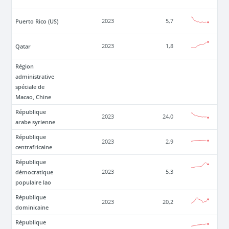
Puerto Rico (US)
2023
5,7
Qatar
2023
1,8
Région
administrative
spéciale de
Macao, Chine
République
2023
24,0
arabe syrienne
République
2023
2,9
centrafricaine
République
démocratique
2023
5,3
populaire lao
République
2023
20,2
dominicaine
République