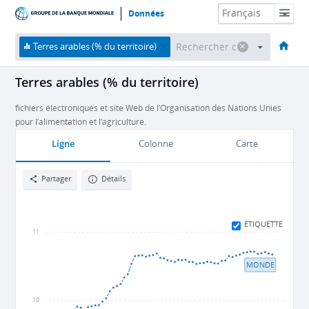
Données
Accueil
Économies
Thèmes
Données et ressources
À propos
Terres arables (% du territoire)
Terres arables (% du territoire)
fichiers électroniques et site Web de l’Organisation des Nations Unies
pour l’alimentation et l’agriculture.
Ligne
Colonne
Carte
Partager
Détails
ÉTIQUETTE
11
MONDE
10