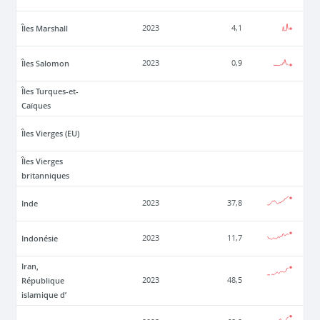
Îles Marshall
2023
4,1
Îles Salomon
2023
0,9
Îles Turques-et-
Caïques
Îles Vierges (EU)
Îles Vierges
britanniques
Inde
2023
37,8
Indonésie
2023
11,7
Iran,
République
2023
48,5
islamique d’