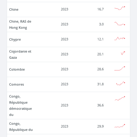
Chine
2023
16,7
Chine, RAS de
2023
3,0
Hong Kong
Chypre
2023
12,1
Cisjordanie et
2023
20,1
Gaza
Colombie
2023
28,6
Comores
2023
31,8
Congo,
République
2023
36,6
démocratique
du
Congo,
2023
29,9
République du