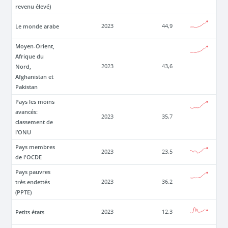
revenu élevé)
Le monde arabe
2023
44,9
Moyen-Orient,
Afrique du
Nord,
2023
43,6
Afghanistan et
Pakistan
Pays les moins
avancés:
2023
35,7
classement de
l’ONU
Pays membres
2023
23,5
de l'OCDE
Pays pauvres
très endettés
2023
36,2
(PPTE)
Petits états
2023
12,3