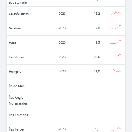
équatoriale
Guinée-Bissau
2023
18,2
Guyana
2023
17,0
Haïti
2023
41,5
Honduras
2023
20,6
Hongrie
2023
11,0
Île de Man
Îles Anglo-
Normandes
Îles Caïmans
Îles Féroé
2023
9,1