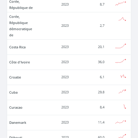
Corée,
2023
8,7
République de
Corée,
République
2023
2,7
démocratique
de
Costa Rica
2023
20,1
Côte d'Ivoire
2023
36,0
Croatie
2023
6,1
Cuba
2023
29,8
Curacao
2023
8,4
Danemark
2023
11,4
Djibouti
2023
60,0