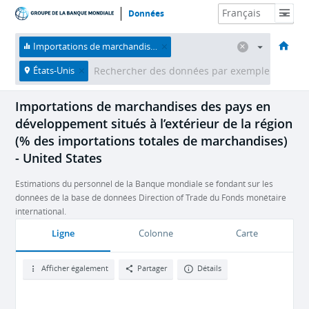
Données
Accueil
Économies
Thèmes
Données et ressources
À propos
Importations de marchandises des pays en développement situés à l’extérieur de la région (% des importations totales de marchandises)
États-Unis
Importations de marchandises des pays en
développement situés à l’extérieur de la région
(% des importations totales de marchandises)
- United States
Estimations du personnel de la Banque mondiale se fondant sur les
données de la base de données Direction of Trade du Fonds monétaire
international.
Ligne
Colonne
Carte
Afficher également
Partager
Détails