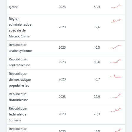
Qatar
2023
32,3
Région
administrative
2023
2,6
spéciale de
Macao, Chine
République
2023
40,5
arabe syrienne
République
2023
30,0
centrafricaine
République
démocratique
2023
0,7
populaire lao
République
2023
22,9
dominicaine
République
fédérale de
2023
75,3
Somalie
République
2023
45,5